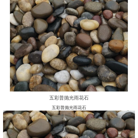
五彩普抛光雨花石
五彩普抛光雨花石