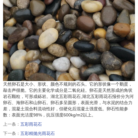
天然卵石是大小、形状、颜色不规则的石头。它的形状像一个鹅蛋，
敲击声很脆。它的主要化学成分是二氧化硅。卵石是天然形成的角状
岩石颗粒，可形成砾岩。湖北五彩雨花石,湖北五彩雨花石报价分为河
卵石、海卵石和山卵石。卵石多呈圆形，表面光滑，与水泥的结合力
差，混凝土混合料流动性好，但硬化后混凝土强度低。卵石性能参
数：表面光洁度98%，抗压强度600kg/m2以上。
上一条：
五彩雨花石
下一条：
五彩精抛光雨花石