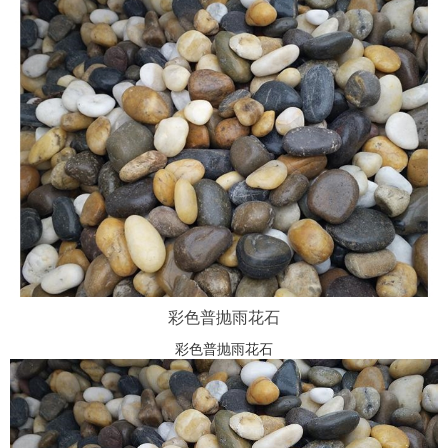
彩色普抛雨花石
彩色普抛雨花石