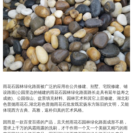
雨花石园林绿化路面被广泛的应用在公共修建、别墅、宅院修建、铺
设路面(公园里边的铺建的雨花石园林绿化路面路长走具有延年益寿之
成效)、公园假山、盆景填充材料、园林艺术和其它上层修建。湖北彩
色普抛雨花石,湖北彩色普抛雨花石批发既宏扬东方陈旧的文明，又能
体现西方古典、高雅，返朴归真的艺术风格。
因而是一款百变百搭的产品，且天然雨花石园林绿化路面成形不易，
需求上千万的风霜雨露的洗刷，才干作用一个又一个美丽又精巧的雨