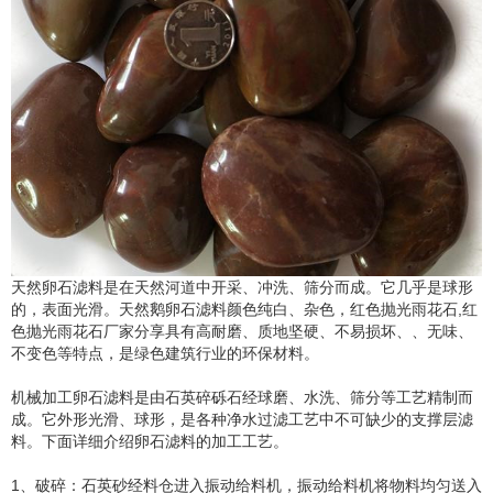
天然卵石滤料是在天然河道中开采、冲洗、筛分而成。它几乎是球形
的，表面光滑。天然鹅卵石滤料颜色纯白、杂色，红色抛光雨花石,红
色抛光雨花石厂家分享具有高耐磨、质地坚硬、不易损坏、、无味、
不变色等特点，是绿色建筑行业的环保材料。
机械加工卵石滤料是由石英碎砾石经球磨、水洗、筛分等工艺精制而
成。它外形光滑、球形，是各种净水过滤工艺中不可缺少的支撑层滤
料。下面详细介绍卵石滤料的加工工艺。
1、破碎：石英砂经料仓进入振动给料机，振动给料机将物料均匀送入