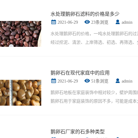
水处理鹅卵石滤料的价格是多少
2021-06-29
23条浏览
admin
水处理鹅卵石的价格，一吨水处理鹅卵石的过
经过挖泥、清淤、上岸筛选、初选、再筛选、
2021-08-19
鹅卵石滤料是净水行业中滤池和过滤
产的水处理鹅卵石表面光滑，光泽度优质。天然
2021-08-04
襄阳雨花石厂家批发安然建材精
洁度> 98%，抗压强度> 600 kg / M2。具有耐..
2021-07-09
鹅卵石的作用有哪些
鹅卵石在现代家庭中的应用
2021-07-09
教你如何鉴别鹅卵石
2021-06-29
51条浏览
admin
2021-06-29
鹅卵石的规格不同用途也是不一
鹅卵石地板在家庭装饰中相对较少，壁炉周围
鹅卵石用于家庭装饰的原因不多，可能是成本
石铺设的地面冷，硬，走不舒服等。新装饰材
的装饰特性，因此受到设计师的青睐。如图所..
鹅卵石厂家的石多种类型