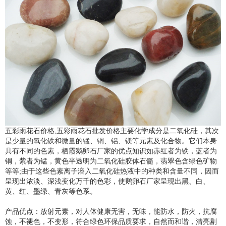
五彩雨花石价格,五彩雨花石批发价格主要化学成分是二氧化硅，其次
是少量的氧化铁和微量的锰、铜、铝、镁等元素及化合物。它们本身
具有不同的色素，栖霞鹅卵石厂家的优点知识如赤红者为铁，蓝者为
铜，紫者为锰，黄色半透明为二氧化硅胶体石髓，翡翠色含绿色矿物
等等;由于这些色素离子溶入二氧化硅热液中的种类和含量不同，因而
呈现出浓淡、深浅变化万千的色彩，使鹅卵石厂家呈现出黑、白、
黄、红、墨绿、青灰等色系。
产品优点：放射元素，对人体健康无害，无味，能防水，防火，抗腐
蚀，不褪色，不变形，符合绿色环保品质要求，自然而和谐，清亮剔