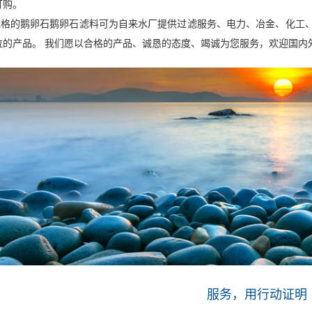
订购。
的鹅卵石鹅卵石滤料可为自来水厂提供过滤服务、电力、冶金、化工、
位的产品。 我们愿以合格的产品、诚恳的态度、竭诚为您服务，欢迎国内
2021-08-19
鹅卵石滤料是净水行业中滤池和过滤
2021-08-04
襄阳雨花石厂家批发安然建材精
2021-07-09
鹅卵石的作用有哪些
2021-07-09
教你如何鉴别鹅卵石
2021-06-29
鹅卵石的规格不同用途也是不一
服务，用行动证明