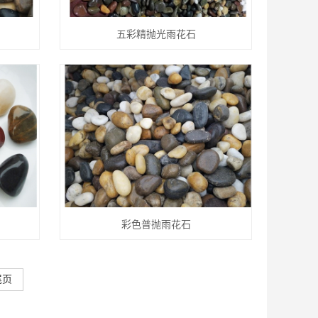
五彩精抛光雨花石
彩色普抛雨花石
尾页