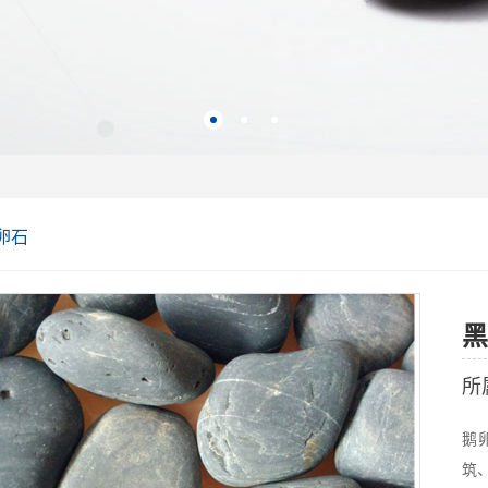
卵石
黑
所
鹅
筑