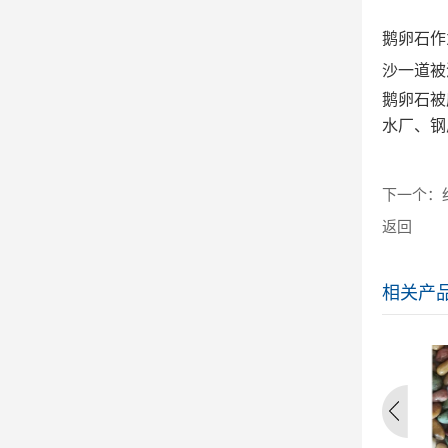
鹅卵石作
沙一道被
鹅卵石被
水厂、钢
下一个：
返回
相关产