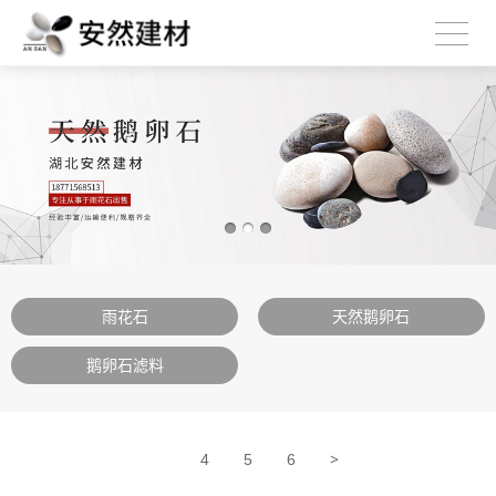
雨花石
天然鹅卵石
鹅卵石滤料
>
4
5
6