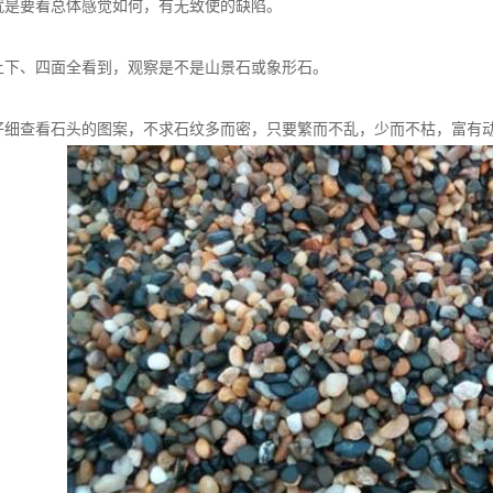
就是要看总体感觉如何，有无致使的缺陷。
上下、四面全看到，观察是不是山景石或象形石。
仔细查看石头的图案，不求石纹多而密，只要繁而不乱，少而不枯，富有
2021-08-19
鹅卵石滤料是净水行业中滤池和过滤
2021-08-04
襄阳雨花石厂家批发安然建材精
2021-07-09
鹅卵石的作用有哪些
2021-07-09
教你如何鉴别鹅卵石
2021-06-29
鹅卵石的规格不同用途也是不一