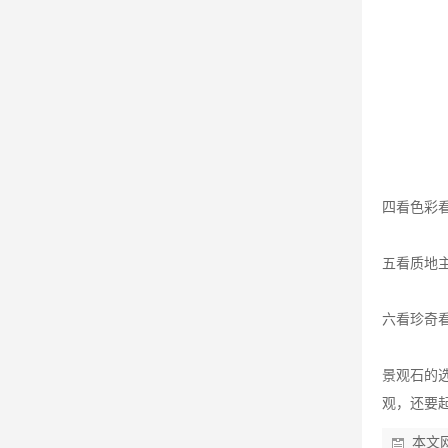
四看色彩
五看质地
六看珍奇
景观石的
观，还要
本文