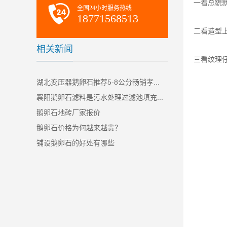
一看总貌
全国24小时服务热线
18771568513
二看造型
相关新闻
三看纹理
湖北变压器鹅卵石推荐5-8公分畅销孝...
襄阳鹅卵石滤料是污水处理过滤池填充...
鹅卵石地砖厂家报价
鹅卵石价格为何越来越贵？
铺设鹅卵石的好处有哪些