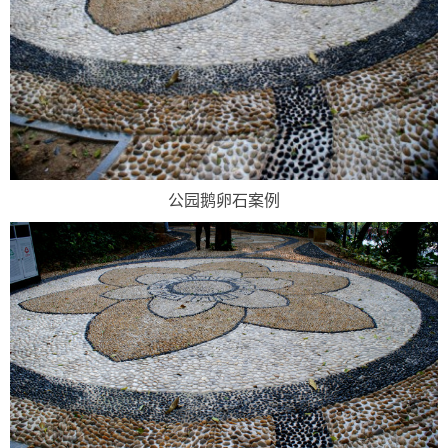
公园鹅卵石案例